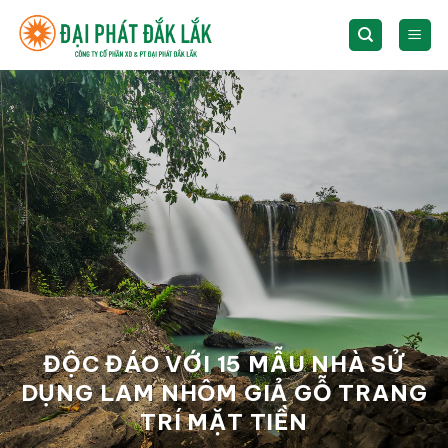
Skip
to
content
ĐỘC ĐÁO VỚI 15 MẪU NHÀ SỬ
DỤNG LAM NHÔM GIẢ GỖ TRANG
TRÍ MẶT TIỀN