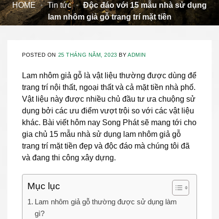
HOME
•
Tin tức
•
Độc đáo với 15 mẫu nhà sử dụng
lam nhôm giả gỗ trang trí mặt tiền
POSTED ON
25 THÁNG NĂM, 2023
BY
ADMIN
Lam nhôm giả gỗ là vật liệu thường được dùng để
trang trí nội thất, ngoại thất và cả mặt tiền nhà phố.
Vật liệu này được nhiều chủ đầu tư ưa chuộng sử
dụng bởi các ưu điểm vượt trội so với các vật liệu
khác. Bài viết hôm nay Song Phát sẽ mang tới cho
gia chủ 15 mẫu nhà sử dụng lam nhôm giả gỗ
trang trí mặt tiền đẹp và độc đáo mà chúng tôi đã
và đang thi công xây dựng.
Mục lục
Lam nhôm giả gỗ thường được sử dụng làm
gì?