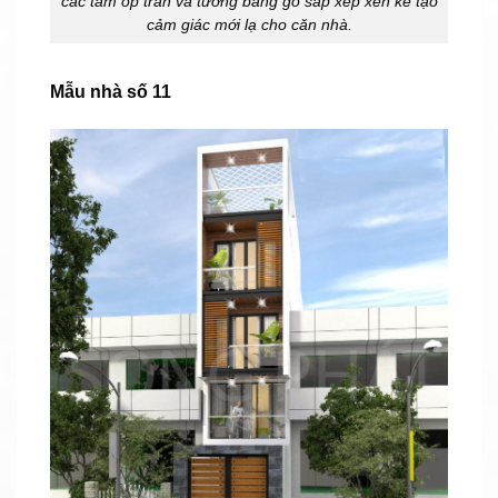
các tấm ốp trần và tường bằng gỗ sắp xếp xen kẽ tạo
cảm giác mới lạ cho căn nhà.
Mẫu nhà số 11