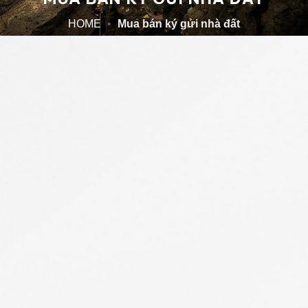
HOME
•
Mua bán ký gửi nhà đất