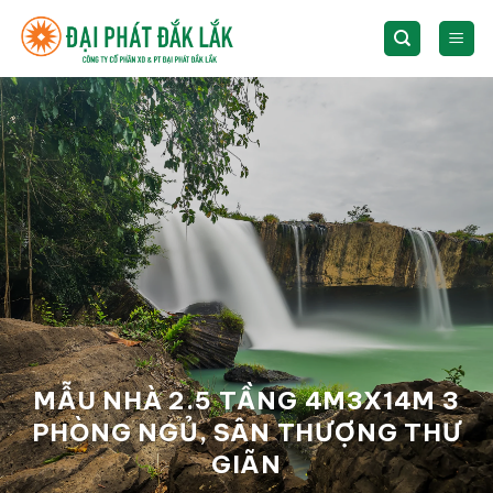
Skip
to
content
MẪU NHÀ 2.5 TẦNG 4M3X14M 3
PHÒNG NGỦ, SÂN THƯỢNG THƯ
GIÃN