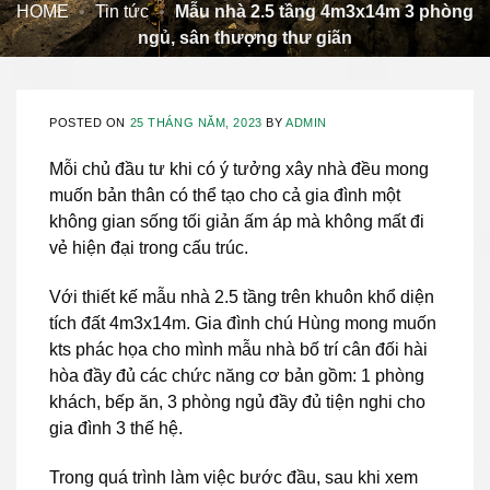
HOME
•
Tin tức
•
Mẫu nhà 2.5 tầng 4m3x14m 3 phòng
ngủ, sân thượng thư giãn
POSTED ON
25 THÁNG NĂM, 2023
BY
ADMIN
Mỗi chủ đầu tư khi có ý tưởng xây nhà đều mong
muốn bản thân có thể tạo cho cả gia đình một
không gian sống tối giản ấm áp mà không mất đi
vẻ hiện đại trong cấu trúc.
Với thiết kế mẫu nhà 2.5 tầng trên khuôn khổ diện
tích đất 4m3x14m. Gia đình chú Hùng mong muốn
kts phác họa cho mình mẫu nhà bố trí cân đối hài
hòa đầy đủ các chức năng cơ bản gồm: 1 phòng
khách, bếp ăn, 3 phòng ngủ đầy đủ tiện nghi cho
gia đình 3 thế hệ.
Trong quá trình làm việc bước đầu, sau khi xem