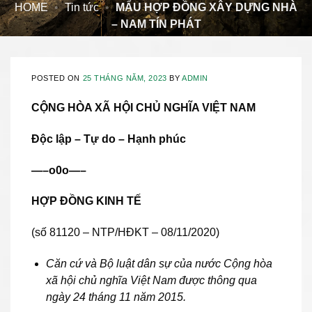
HOME
•
Tin tức
•
MẨU HỢP ĐỒNG XÂY DỰNG NHÀ
– NAM TÍN PHÁT
POSTED ON
25 THÁNG NĂM, 2023
BY
ADMIN
CỘNG HÒA XÃ HỘI CHỦ NGHĨA VIỆT NAM
Độc lập – Tự do – Hạnh phúc
—–o0o—–
HỢP ĐỒNG KINH TẾ
(số 81120 – NTP/HĐKT – 08/11/2020)
Căn cứ và Bộ luật dân sự của nước Cộng hòa
xã hội chủ nghĩa Việt Nam được thông qua
ngày 24 tháng 11 năm 2015.