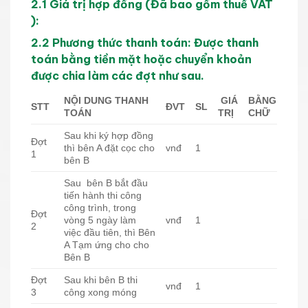
2.1 Giá trị hợp đồng (Đã bao gồm thuế VAT
):
2.2 Phương thức thanh toán: Được thanh
toán bằng tiền mặt hoặc chuyển khoản
được chia làm các đợt như sau.
NỘI DUNG THANH
GIÁ
BẰNG
STT
ĐVT
SL
TOÁN
TRỊ
CHỮ
Sau khi ký hợp đồng
Đợt
thì bên A đặt cọc cho
vnđ
1
1
bên B
Sau bên B bắt đầu
tiến hành thi công
công trình, trong
Đợt
vòng 5 ngày làm
vnđ
1
2
việc đầu tiên, thì Bên
A Tạm ứng cho cho
Bên B
Đợt
Sau khi bên B thi
vnđ
1
3
công xong móng