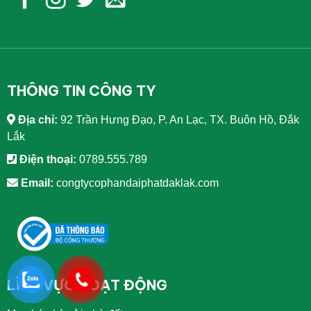
THÔNG TIN CÔNG TY
Địa chỉ:
92 Trần Hưng Đạo, P. An Lạc, TX. Buôn Hồ, Đắk
Lắk
Điện thoại:
0789.555.789
Email:
congtycophandaiphatdaklak.com
LĨNH VỰC HOẠT ĐỘNG