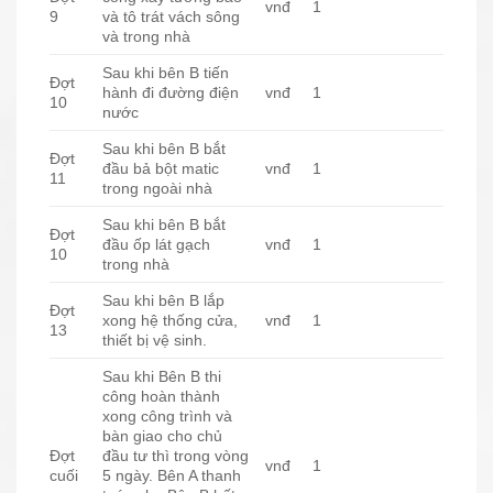
vnđ
1
9
và tô trát vách sông
và trong nhà
Sau khi bên B tiến
Đợt
hành đi đường điện
vnđ
1
10
nước
Sau khi bên B bắt
Đợt
đầu bả bột matic
vnđ
1
11
trong ngoài nhà
Sau khi bên B bắt
Đợt
đầu ốp lát gạch
vnđ
1
10
trong nhà
Sau khi bên B lắp
Đợt
xong hệ thống cửa,
vnđ
1
13
thiết bị vệ sinh.
Sau khi Bên B thi
công hoàn thành
xong công trình và
bàn giao cho chủ
Đợt
đầu tư thì trong vòng
vnđ
1
cuối
5 ngày. Bên A thanh