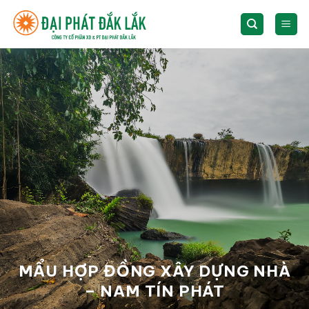
Skip
to
content
MẨU HỢP ĐỒNG XÂY DỰNG NHÀ
– NAM TÍN PHÁT