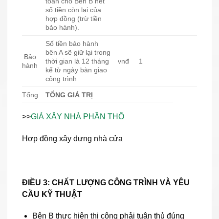
toán cho Bên B hết
số tiền còn lại của
hợp đồng (trừ tiền
bảo hành).
Số tiền bảo hành
bên A sẽ giữ lại trong
Bảo
thời gian là 12 tháng
vnđ
1
hành
kể từ ngày bàn giao
công trình
Tổng
TỔNG GIÁ TRỊ
>>
GIÁ XÂY NHÀ PHẦN THÔ
Hợp đồng xây dựng nhà cửa
ĐIỀU 3: CHẤT LƯỢNG CÔNG TRÌNH VÀ YÊU
CẦU KỸ THUẬT
Bên B thực hiện thi công phải tuân thủ đúng