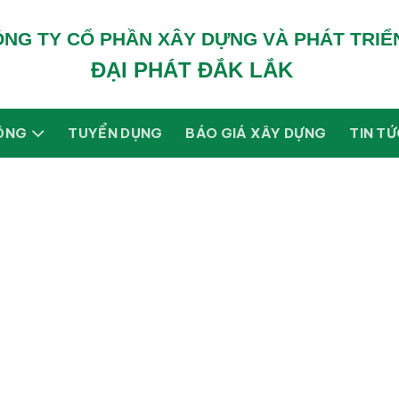
NG TY CỔ PHẦN XÂY DỰNG VÀ PHÁT TRIỂ
ĐẠI PHÁT ĐẮK LẮK
ỘNG
TUYỂN DỤNG
BÁO GIÁ XÂY DỰNG
TIN T