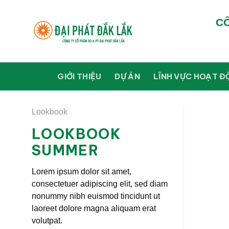
Skip
to
CÔ
content
GIỚI THIỆU
DỰ ÁN
LĨNH VỰC HOẠT Đ
Lookbook
LOOKBOOK
SUMMER
Lorem ipsum dolor sit amet,
consectetuer adipiscing elit, sed diam
nonummy nibh euismod tincidunt ut
laoreet dolore magna aliquam erat
volutpat.