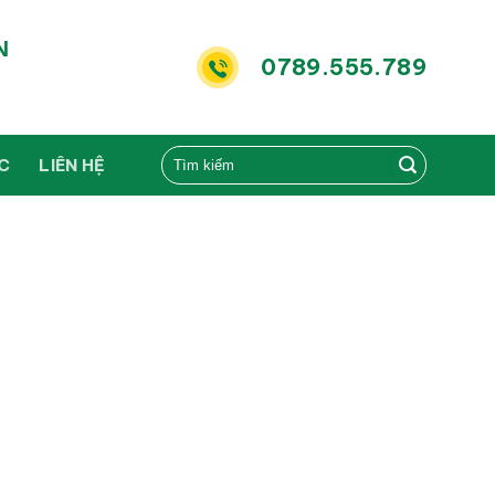
N
0789.555.789
ỨC
LIÊN HỆ