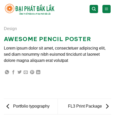
Skip
to
content
Design
AWESOME PENCIL POSTER
Lorem ipsum dolor sit amet, consectetuer adipiscing elit,
sed diam nonummy nibh euismod tincidunt ut laoreet
dolore magna aliquam erat volutpat
Portfolio typography
FL3 Print Package