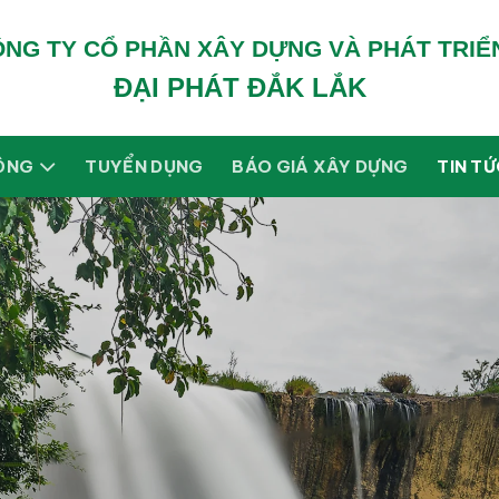
NG TY CỔ PHẦN XÂY DỰNG VÀ PHÁT TRIỂ
ĐẠI PHÁT ĐẮK LẮK
ỘNG
TUYỂN DỤNG
BÁO GIÁ XÂY DỰNG
TIN T