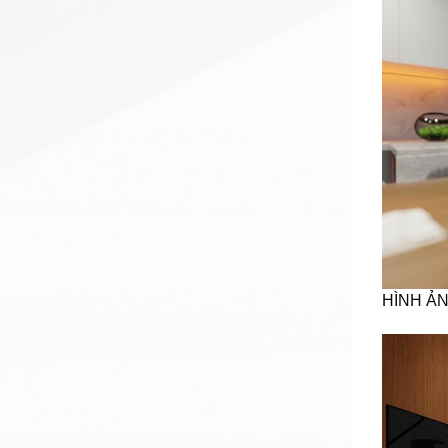
HÌNH Ả