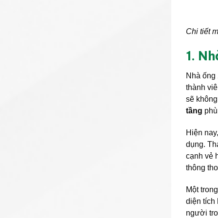
Chi tiết 
1. Nh
Nhà ống 2
thành viê
sẽ không
tầng
phù
Hiện nay
dụng. Th
cạnh vẻ h
thông th
Một tron
diện tíc
người tro