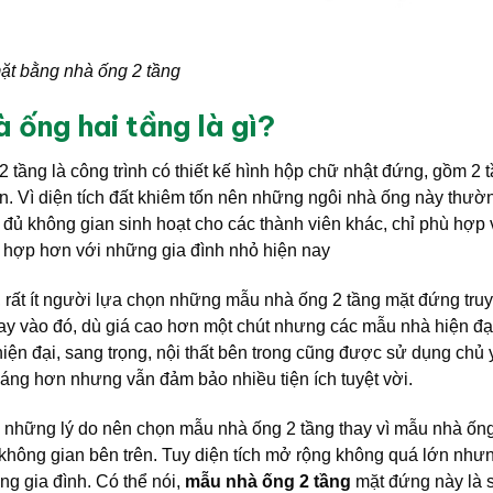
mặt bằng nhà ống 2 tầng
à ống hai tầng là gì?
 tầng là công trình có thiết kế hình hộp chữ nhật đứng, gồm 2
n. Vì diện tích đất khiêm tốn nên những ngôi nhà ống này thườn
 đủ không gian sinh hoạt cho các thành viên khác, chỉ phù hợp
 hợp hơn với những gia đình nhỏ hiện nay
, rất ít người lựa chọn những mẫu nhà ống 2 tầng mặt đứng truy
ay vào đó, dù giá cao hơn một chút nhưng các mẫu nhà hiện đ
iện đại, sang trọng, nội thất bên trong cũng được sử dụng chủ 
oáng hơn nhưng vẫn đảm bảo nhiều tiện ích tuyệt vời.
g những lý do nên chọn mẫu nhà ống 2 tầng thay vì mẫu nhà ống
h không gian bên trên. Tuy diện tích mở rộng không quá lớn nh
ng gia đình. Có thể nói,
mẫu nhà ống 2 tầng
mặt đứng này là s