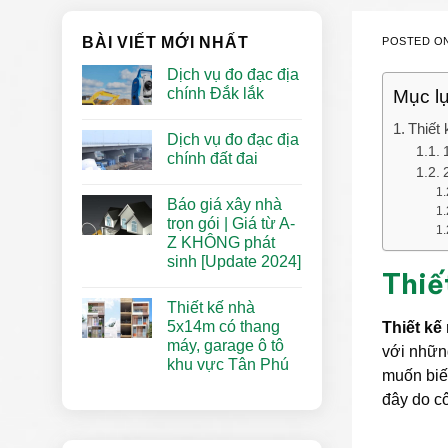
BÀI VIẾT MỚI NHẤT
POSTED O
Dịch vụ đo đạc địa
chính Đắk lắk
Mục l
Thiết
Dịch vụ đo đạc địa
chính đất đai
Báo giá xây nhà
trọn gói | Giá từ A-
Z KHÔNG phát
sinh [Update 2024]
Thiế
Thiết kế nhà
5x14m có thang
Thiết kế
máy, garage ô tô
với nhữn
khu vực Tân Phú
muốn biế
đây do c