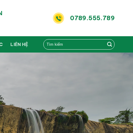
N
0789.555.789
ỨC
LIÊN HỆ