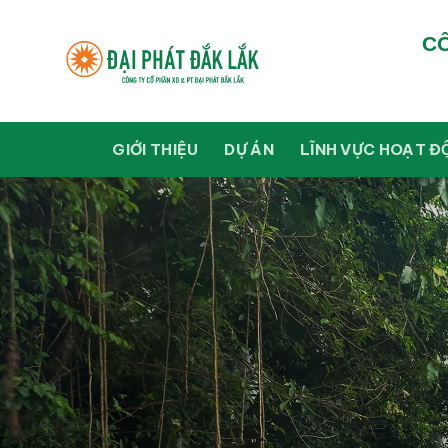
Skip
to
CÔ
content
GIỚI THIỆU
DỰ ÁN
LĨNH VỰC HOẠT Đ